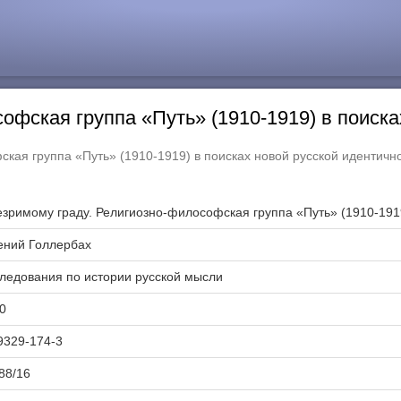
офская группа «Путь» (1910-1919) в поиска
ская группа «Путь» (1910-1919) в поисках новой русской идентичн
езримому граду. Религиозно-философская группа «Путь» (1910-1919
ений Голлербах
ледования по истории русской мысли
0
9329-174-3
88/16