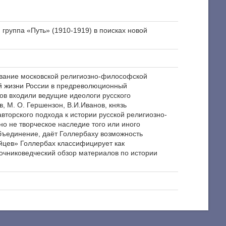
группа «Путь» (1910-1919) в поисках новой
вание московской религиозно-философской
ной жизни России в предреволюционный
в входили ведущие идеологи русского
в, М. О. Гершензон, В.И.Иванов, князь
авторского подхода к истории русской религиозно-
о не творческое наследие того или иного
бъединение, даёт Голлербаху возможность
йцев» Голлербах классифицирует как
очниковедческий обзор материалов по истории