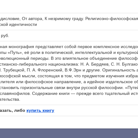
дисловие, От автора, К незримому граду. Религиозно-философская 
ской идентичности
 руб.
ная монография представляет собой первое комплексное исследо
ппы «Путь», её роли в политической, интеллектуальной и культур
еволюционный периоды. В это влиятельное объединение философо
стианско-либерального национализма: Н. А. Бердяев, С. Н. Булгако
Н. Трубецкой, П. А. Флоренский, В.Ф.Эрн и другие. Оригинальность 
ософской мысли, состоящая в том, что предметом изучения избран
лителя или философское направление, а идейное издательское о
становить горизонтальные связи внутри русской философии. «Путе
славянофилов. Содержание книги — прежде всего тщательный ист
ательства.
азать, либо
купить книгу