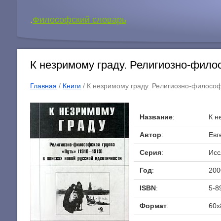
.
Философский словарь
К незримому граду. Религиозно-филос
Главная
/
Книги
/ К незримому граду. Религиозно-философ
Название
:
К н
Автор
:
Евг
Серия
:
Исс
Год
:
200
ISBN
:
5-8
Формат
:
60x