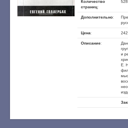
Количество
528
страниц
:
Дополнительно
:
Пре
рус
Цена
:
242
Описание
:
Дан
гру
и р
хри
Е. 
фил
мыс
вос
нео
изд
Зак