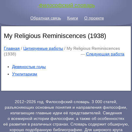
.
Философский словарь
Обратная связь
Книги
О проекте
My Religious Reminiscences (1938)
Главная
/
Цитируемые работы
/ My Religious Reminiscences
(1938)
—
Следующая работа
Девяностые годы
Утилитаризм
2012−2026 год. Философский словарь. 3 000 статей,
разъясняющих основные понятия и направления философии,
излагающие главные идеи её представителей. Сведения
о всемирной истории философии, а также об особенностях
её развития в различных странах. Словарь содержит обширную,
хорошо подобранную библиографию. Для широкого круга