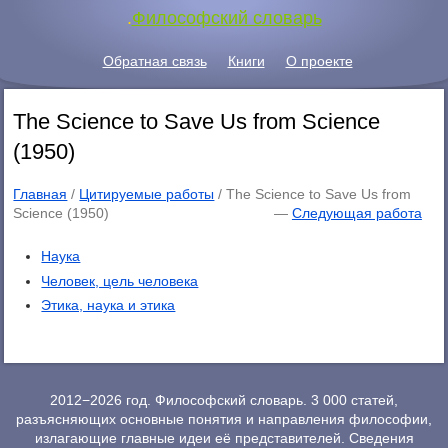
.
Философский словарь
Обратная связь
Книги
О проекте
The Science to Save Us from Science
(1950)
Главная
/
Цитируемые работы
/ The Science to Save Us from
Science (1950)
—
Следующая работа
Наука
Человек, цель человека
Этика, наука и этика
2012−2026 год. Философский словарь. 3 000 статей,
разъясняющих основные понятия и направления философии,
излагающие главные идеи её представителей. Сведения