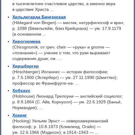
в тысячелетнее счастливое царство, а именно вера
в царствие Христа ...
Хильдегарда Бингенская
(Hildegard von Bingen) — мистик, натурфилософ и врач;
p. 1098 (Бёкельгейм, близ Крейцнаха) — ум. 17.9.1179
(в основанном ...
Хирогномика
(Chirognomik; от греч. cheir — «рука» и gnome —
«познание») — учение о том, что руки выражают
содержание души; см. ...
Хиршбергер
(Hirschberger) Иоганнес — историк философии;
р. 7.5.1900 (Эстерберг) — ум. 27.11.1990 (Шмиттен);
профессор во Франкфурте-на- ...
Хобхаус
(Hobhouse) Леонард Трелоуни — английский социолог;
p. 8.9.1864 (С. Айв, Корнуолл) — ум. 22.6.1929 (Баньё,
Нормандия); ...
Хокинг
(Hocking) Уильям Эрнст — североамериканский
философ; p. 10.8.1873 (Кливленд, Огайо) —
ум. 12.6.1966 (Мэдисон); в 1914–1943 — ...