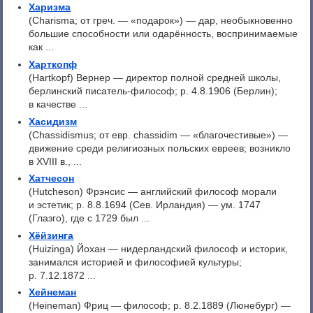
Харизма
(Charisma; от греч. — «подарок») — дар, необыкновенно
большие способности или одарённость, воспринимаемые
как ...
Харткопф
(Hartkopf) Вернер — директор полной средней школы,
берлинский писатель-философ; р. 4.8.1906 (Берлин);
в качестве ...
Хасидизм
(Chassidismus; от евр. chassidim — «благочестивые») —
движение среди религиозных польских евреев; возникло
в XVIII в., ...
Хатчесон
(Hutcheson) Фрэнсис — английский философ морали
и эстетик; р. 8.8.1694 (Сев. Ирландия) — ум. 1747
(Глазго), где с 1729 был ...
Хёйзинга
(Huizinga) Йохан — нидерландский философ и историк,
занимался историей и философией культуры;
р. 7.12.1872 ...
Хейнеман
(Heineman) Фриц — философ; p. 8.2.1889 (Люнебург) —