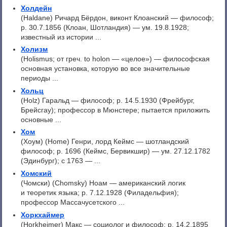
Холдейн
(Haldane) Ричард Бёрдон, виконт Клоанский — философ;
р. 30.7.1856 (Клоан, Шотландия) — ум. 19.8.1928;
известный из истории ...
Холизм
(Holismus; от греч. to holon — «целое») — философская
основная установка, которую во все значительные
периоды ...
Хольц
(Holz) Гаральд — философ; p. 14.5.1930 (Фрейбург,
Брейсгау); профессор в Мюнстере; пытается приложить
основные ...
Хом
(Хоум) (Home) Генри, лорд Кеймс — шотландский
философ; р. 1696 (Кеймс, Бервикшир) — ум. 27.12.1782
(Эдинбург); с 1763 — ...
Хомский
(Чомски) (Chomsky) Ноам — американский логик
и теоретик языка; р. 7.12.1928 (Филадельфия);
профессор Массачусетского ...
Хоркхаймер
(Horkheimer) Макс — социолог и философ; p. 14.2.1895