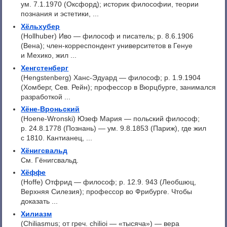
ум. 7.1.1970 (Оксфорд); историк философии, теории
познания и эстетики, ...
Хёльхубер
(Hollhuber) Иво — философ и писатель; р. 8.6.1906
(Вена); член-корреспондент университетов в Генуе
и Мехико, жил ...
Хенгстенберг
(Hengstenberg) Ханс-Эдуард — философ; р. 1.9.1904
(Хомберг, Сев. Рейн); профессор в Вюрцбурге, занимался
разработкой ...
Хёне-Вроньский
(Hoene-Wronski) Юзеф Мария — польский философ;
р. 24.8.1778 (Познань) — ум. 9.8.1853 (Париж), где жил
с 1810. Кантианец, ...
Хёнигсвальд
См. Гёнигсвальд.
Хёффе
(Hoffe) Отфрид — философ; p. 12.9. 943 (Леобшюц,
Верхняя Силезия); профессор во Фрибурге. Чтобы
доказать ...
Хилиазм
(Chiliasmus; от греч. chilioi — «тысяча») — вера