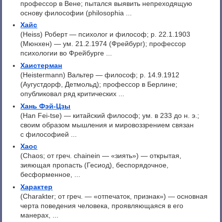
профессор в Вене; пытался выявить непреходящую
основу философии (philosophia ...
Хайс
(Heiss) Роберт — психолог и философ; p. 22.1.1903
(Мюнхен) — ум. 21.2.1974 (Фрейбург); профессор
психологии во Фрейбурге ...
Хаистерман
(Heistermann) Вальтер — философ; p. 14.9.1912
(Аугустдорф, Детмольд); профессор в Берлине;
опубликовал ряд критических ...
Хань Фэй-Цзы
(Han Fei-tse) — китайский философ; ум. в 233 до н. э.;
своим образом мышления и мировоззрением связан
с философией ...
Хаос
(Chaos; от греч. chainein — «зиять») — открытая,
зияющая пропасть (Гесиод), беспорядочное,
бесформенное, ...
Характер
(Charakter; от греч. — «отпечаток, признак») — основная
черта поведения человека, проявляющаяся в его
манерах, ...