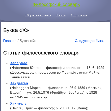
.
Философский словарь
Обратная связь
Книги
О проекте
Буква «Х»
Главная
/
Буква «Х»
—
Следующая буква
Статьи философского словаря
Хабермас
(Habermas) Юрген — философ и социолог; р. 18. 6. 1929
(Дюссельдорф); профессор во Франкфурте-на-Майне.
Занимается ...
Хайдеггер
(Heidegger) Мартин — философ; p. 26.9.1889 (Мескирх,
Баден) — ум. 26.5.1976 (Фрейбург, Брейсгау); с 1928
по 1945 — профессор ...
Хаинтель
(Heintel) Эрих — философ; p. 29.3.1912 (Вена);