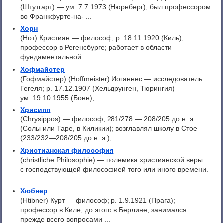
(Штутгарт) — ум. 7.7.1973 (Нюрнберг); был профессором
во Франкфурте-на- ...
Хорн
(Нот) Кристиан — философ; p. 18.11.1920 (Киль);
профессор в Регенсбурге; работает в области
фундаментальной ...
Хофмайстер
(Гофмайстер) (Hoffmeister) Иоганнес — исследователь
Гегеля; p. 17.12.1907 (Хельдрунген, Тюрингия) —
ум. 19.10.1955 (Бонн), ...
Хрисипп
(Chrysippos) — философ; 281/278 — 208/205 до н. э.
(Солы или Таре, в Киликии); возглавлял школу в Стое
(233/232—208/205 до н. э.), ...
Христианская философия
(christliche Philosophie) — полемика христианской веры
с господствующей философией того или иного времени.
...
Хюбнер
(Htibner) Курт — философ; p. 1.9.1921 (Прага);
профессор в Киле, до этого в Берлине; занимался
прежде всего вопросами ...