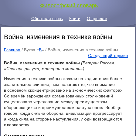
.
Философский словарь
Обратная связь
Книги
О проекте
Война, изменения в технике войны
Главная
/ Буква «
В
» /
Война, изменения в технике войны
—
Следующий термин
Война, изменения в технике войны
(Бетран Рассел:
«Словарь разума, материи и морали»)
Изменения в технике войны оказали на ход истории более
значительное влияние, чем полагают те, чьё внимание
в основном сконцентрировано на экономических факторах.
Со времён зарождения организованных столкновений
существовало чередование между преимуществом
обороняющихся и преимуществом наступающих. Вообще
говоря, когда сильна оборона, цивилизация прогрессирует,
а когда сила на стороне наступления, люди возвращаются
к варварству.