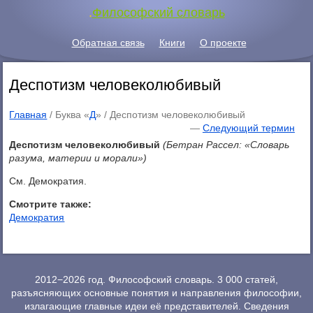
.
Философский словарь
Обратная связь
Книги
О проекте
Деспотизм человеколюбивый
Главная
/ Буква «
Д
» /
Деспотизм человеколюбивый
—
Следующий термин
Деспотизм человеколюбивый
(Бетран Рассел: «Словарь
разума, материи и морали»)
См. Демократия.
Смотрите также:
Демократия
2012−2026 год. Философский словарь. 3 000 статей,
разъясняющих основные понятия и направления философии,
излагающие главные идеи её представителей. Сведения