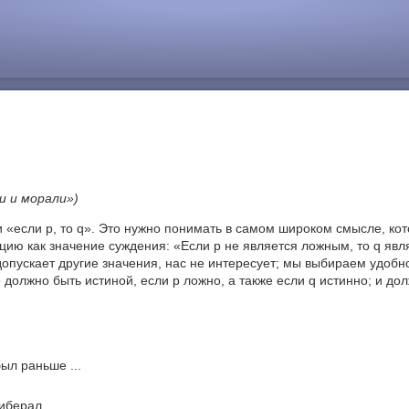
и и морали»)
 «если p, то q». Это нужно понимать в самом широком смысле, кот
цию как значение суждения: «Если р не является ложным, то q яв
допускает другие значения, нас не интересует; мы выбираем удобн
 должно быть истиной, если р ложно, а также если q истинно; и до
ыл раньше ...
берал ...