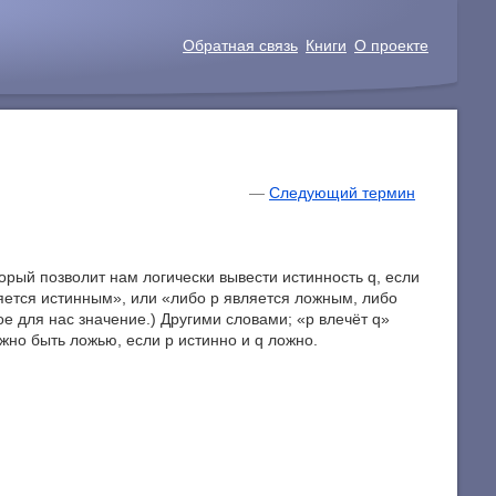
Обратная связь
Книги
О проекте
—
Следующий термин
орый позволит нам логически вывести истинность q, если
ляется истинным», или «либо р является ложным, либо
ое для нас значение.) Другими словами; «p влечёт q»
лжно быть ложью, если р истинно и q ложно.