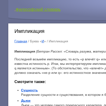
.
Философский словарь
Импликация
Главная
/ Буква «
И
» /
Импликация
Импликация
(Бетран Рассел: «Словарь разума, матери
Последней возьмём импликацию, то есть «p влечёт q» или
известна истинность p. Итак, мы интерпретируем имплика
q является истинным». (То обстоятельство, что «влечёт» 
должно означать «не-p или q»: его истинностное значение
Смотрите также:
Сущность
Разделение сущности и существования, в котором я б
Дьюи
Дьюи — это человек самого прекрасного характера, ли