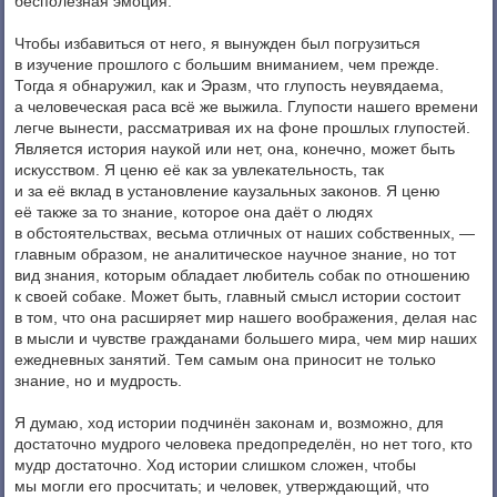
бесполезная эмоция.
Чтобы избавиться от него, я вынужден был погрузиться
в изучение прошлого с большим вниманием, чем прежде.
Тогда я обнаружил, как и Эразм, что глупость неувядаема,
а человеческая раса всё же выжила. Глупости нашего времени
легче вынести, рассматривая их на фоне прошлых глупостей.
Является история наукой или нет, она, конечно, может быть
искусством. Я ценю её как за увлекательность, так
и за её вклад в установление каузальных законов. Я ценю
её также за то знание, которое она даёт о людях
в обстоятельствах, весьма отличных от наших собственных, —
главным образом, не аналитическое научное знание, но тот
вид знания, которым обладает любитель собак по отношению
к своей собаке. Может быть, главный смысл истории состоит
в том, что она расширяет мир нашего воображения, делая нас
в мысли и чувстве гражданами большего мира, чем мир наших
ежедневных занятий. Тем самым она приносит не только
знание, но и мудрость.
Я думаю, ход истории подчинён законам и, возможно, для
достаточно мудрого человека предопределён, но нет того, кто
мудр достаточно. Ход истории слишком сложен, чтобы
мы могли его просчитать; и человек, утверждающий, что