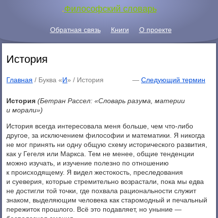
.
Философский словарь
Обратная связь
Книги
О проекте
История
Главная
/ Буква «
И
» /
История
—
Следующий термин
История
(Бетран Рассел: «Словарь разума, материи
и морали»)
История всегда интересовала меня больше, чем что-либо
другое, за исключением философии и математики. Я никогда
не мог принять ни одну общую схему исторического развития,
как у Гегеля или Маркса. Тем не менее, общие тенденции
можно изучать, и изучение полезно по отношению
к происходящему. Я видел жестокость, преследования
и суеверия, которые стремительно возрастали, пока мы едва
не достигли той точки, где похвала рациональности служит
знаком, выделяющим человека как старомодный и печальный
пережиток прошлого. Всё это подавляет, но уныние —