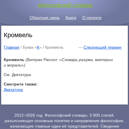
.
Философский словарь
Обратная связь
Книги
О проекте
Кромвель
Главная
/ Буква «
К
» /
Кромвель
—
Следующий термин
Кромвель
(Бетран Рассел: «Словарь разума, материи
и морали»)
См. Диктатура.
Смотрите также:
Диктатура
2012−2026 год. Философский словарь. 3 000 статей,
разъясняющих основные понятия и направления философии,
излагающие главные идеи её представителей. Сведения