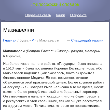
.
Философский словарь
Обратная связь
Книги
О проекте
Макиавелли
Главная
/ Буква «
М
» /
Макиавелли
—
Следующий термин
Макиавелли
(Бетран Рассел: «Словарь разума, материи
и морали»)
Наиболее известная его работа, «Государь», была написана
в 1513 году и была посвящена Лоренцо Великолепному, ибо
Макиавелли надеялся (как оказалось, тщетно) добиться
благосклонности Медичи. Её тон, возможно, отчасти
объясняется этой практической целью. Более крупная работа
«Рассуждения», которая была написана в то же время, носит
заметно более республиканский и либеральный характер.
Он утверждает в начале «Государя», что не будет говорить
о республиках в этой своей книге, так как он уже рассмотрел
их в другом месте. Те читатели, которые не познакомились