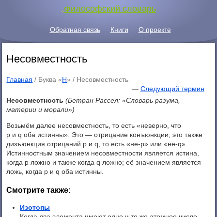
.
Философский словарь
Обратная связь
Книги
О проекте
Несовместность
Главная
/ Буква «
Н
» /
Несовместность
—
Следующий термин
Несовместность
(Бетран Рассел: «Словарь разума,
материи и морали»)
Возьмём далее несовместность, то есть «неверно, что
р и q оба истинны». Это — отрицание конъюнкции; это также
дизъюнкция отрицаний р и q, то есть «не-p» или «нe-q».
Истинностным значением несовместности является истина,
когда р ложно и также когда q ложно; её значением является
ложь, когда р и q оба истинны.
Смотрите также:
Изотопы
Когда два элемента имеют одно и то же атомное число,