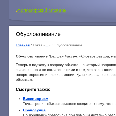
.
Философский словарь
Обусловливание
Главная
/ Буква «
О
» /
Обусловливание
Обусловливание
(Бетран Рассел: «Словарь разума, м
Теперь я подхожу к вопросу объекта, на который направ
значение, но я не согласен с ними в том, что воспитани
говоря, хорошие и плохие эмоции. Культивирование хоро
объектам.
Смотрите также:
Бихевиоризм
Точка зрения «бихевиористов» сводится к тому, что нет
Правосудие
Но добиваясь правосудия при помощи детально разра