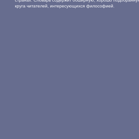
странах. Словарь содержит обширную, хорошо подобранну
круга читателей, интересующихся философией.