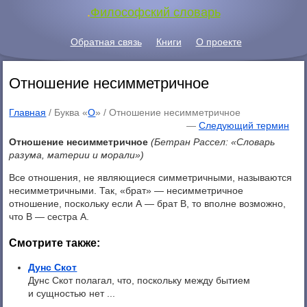
.
Философский словарь
Обратная связь
Книги
О проекте
Отношение несимметричное
Главная
/ Буква «
О
» /
Отношение несимметричное
—
Следующий термин
Отношение несимметричное
(Бетран Рассел: «Словарь
разума, материи и морали»)
Все отношения, не являющиеся симметричными, называются
несимметричными. Так, «брат» — несимметричное
отношение, поскольку если А — брат В, то вполне возможно,
что В — сестра A.
Смотрите также:
Дунс Скот
Дунс Скот полагал, что, поскольку между бытием
и сущностью нет ...