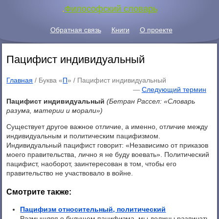
.
Философский словарь
Обратная связь
Книги
О проекте
Пацифист индивидуальный
Главная
/ Буква «
П
» /
Пацифист индивидуальный
—
Следующий термин
Пацифист индивидуальный
(Бетран Рассел: «Словарь
разума, материи и морали»)
Существует другое важное отличие, а именно, отличие между
индивидуальным и политическим пацифизмом.
Индивидуальный пацифист говорит: «Независимо от приказов
моего правительства, лично я не буду воевать». Политический
пацифист, наоборот, заинтересован в том, чтобы его
правительство не участвовало в войне.
Смотрите также:
Пацифизм относительный, политический
Размышляя о будущем пацифизма, мы должны различать