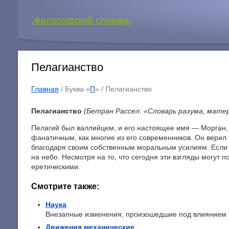
.
Философский словарь
Пелагианство
Главная
/ Буква «
П
» /
Пелагианство
Пелагианство
(Бетран Рассел: «Словарь разума, мате
Пелагий был валлийцем, и его настоящее имя — Морган, ч
фанатичным, как многие из его современников. Он верил 
благодаря своим собственным моральным усилиям. Если 
на небо. Несмотря на то, что сегодня эти взгляды могут
еретическими.
Смотрите также:
Наука
Внезапные изменения, произошедшие под влиянием н
Движения механические