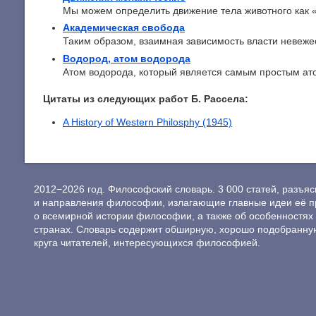
Мы можем определить движение тела животного как «
Академическая свобода
Таким образом, взаимная зависимость власти невежест
Водород, атом водорода
Атом водорода, который является самым простым атом
Цитаты из следующих работ Б. Рассела:
A History of Western Philosphy (1945)
2012−2026 год. Философский словарь. 3 000 статей, разъ
и направления философии, излагающие главные идеи её п
о всемирной истории философии, а также об особенностях 
странах. Словарь содержит обширную, хорошо подобранну
круга читателей, интересующихся философией.