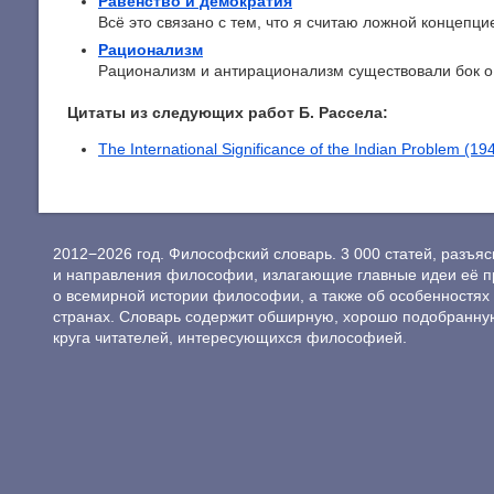
Равенство и демократия
Всё это связано с тем, что я считаю ложной концепцие
Рационализм
Рационализм и антирационализм существовали бок о 
Цитаты из следующих работ Б. Рассела:
The International Significance of the Indian Problem (19
2012−2026 год. Философский словарь. 3 000 статей, разъ
и направления философии, излагающие главные идеи её п
о всемирной истории философии, а также об особенностях 
странах. Словарь содержит обширную, хорошо подобранну
круга читателей, интересующихся философией.