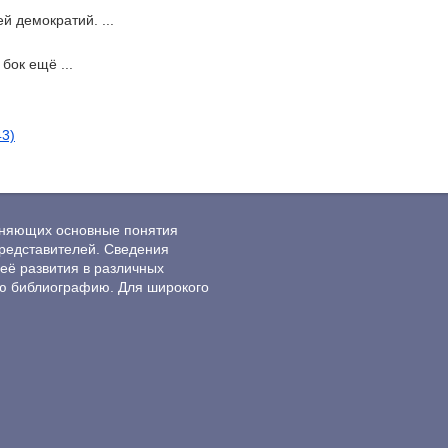
й демократий. ...
бок ещё ...
43)
ясняющих основные понятия
редставителей. Сведения
её развития в различных
ю библиографию. Для широкого