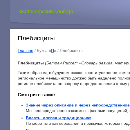
.
Философский словарь
Плебисциты
Главная
/ Буква «
П
» /
Плебисциты
Плебисциты
(Бетран Рассел: «Словарь разума, матери
Таким образом, в будущем всякое конституционное изме
региональное меньшинство должно быть наделено полно
регионе плебисцита по вопросу о предоставлении этому 
Смотрите также:
Знание через описание и через непосредственное
Мы непосредственно знакомы с фактами ощущений, с
Власть, слепая и традиционная
По мере того как верования и привычки, которые подд