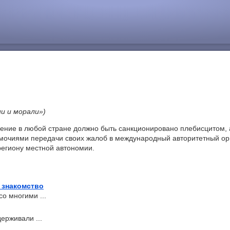
и и морали»)
нение в любой стране должно быть санкционировано плебисцитом,
мочиями передачи своих жалоб в международный авторитетный ор
региону местной автономии.
 знакомство
о многими ...
ерживали ...