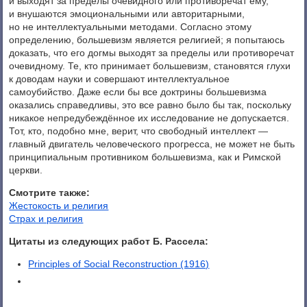
и выходят за пределы очевидного или противоречат ему,
и внушаются эмоциональными или авторитарными,
но не интеллектуальными методами. Согласно этому
определению, большевизм является религией; я попытаюсь
доказать, что его догмы выходят за пределы или противоречат
очевидному. Те, кто принимает большевизм, становятся глухи
к доводам науки и совершают интеллектуальное
самоубийство. Даже если бы все доктрины большевизма
оказались справедливы, это все равно было бы так, поскольку
никакое непредубеждённое их исследование не допускается.
Тот, кто, подобно мне, верит, что свободный интеллект —
главный двигатель человеческого прогресса, не может не быть
принципиальным противником большевизма, как и Римской
церкви.
Смотрите также:
Жестокость и религия
Страх и религия
Цитаты из следующих работ Б. Рассела:
Principles of Social Reconstruction (1916)