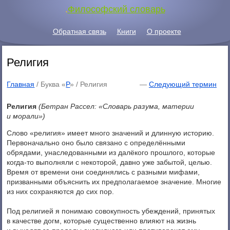
.
Философский словарь
Обратная связь
Книги
О проекте
Религия
Главная
/ Буква «
Р
» /
Религия
—
Следующий термин
Религия
(Бетран Рассел: «Словарь разума, материи
и морали»)
Слово «религия» имеет много значений и длинную историю.
Первоначально оно было связано с определёнными
обрядами, унаследованными из далёкого прошлого, которые
когда-то выполняли с некоторой, давно уже забытой, целью.
Время от времени они соединялись с разными мифами,
призванными объяснить их предполагаемое значение. Многие
из них сохраняются до сих пор.
Под религией я понимаю совокупность убеждений, принятых
в качестве догм, которые существенно влияют на жизнь