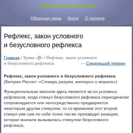
.
Философский словарь
Обратная связь
Книги
О проекте
Рефлекс, закон условного
и безусловного рефлекса
Главная
/ Буква «
Р
» /
Рефлекс, закон условного
и безусловного рефлекса
—
Следующий термин
Рефлекс, закон условного и безусловного рефлекса
(Бетран Рассел: «Словарь разума, материи и морали»)
Функциональным законом здесь является за-он условных
рефлексов; когда стимул безусловного рефлекса периодически
сопровождается или непосредственно предваряется
некоторым другим стимулом, то со временем этот второй
стимул уже сам по себе точно так же производит реакцию,
которая вначале вызывалась стимулом безусловного
рефлекса.