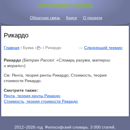
.
Философский словарь
Обратная связь
Книги
О проекте
Рикардо
Главная
/ Буква «
Р
» /
Рикардо
—
Следующий термин
Рикардо
(Бетран Рассел: «Словарь разума, материи
и морали»)
См. Рента, теория ренты Рикардо; Стоимость, теория
стоимости Рикардо.
Смотрите также:
Рента, теория ренты Рикардо
Стоимость, теория стоимости Рикардо
2012−2026 год. Философский словарь. 3 000 статей,