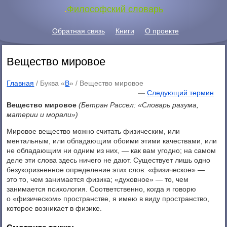
.
Философский словарь
Обратная связь
Книги
О проекте
Вещество мировое
Главная
/ Буква «
В
» /
Вещество мировое
—
Следующий термин
Вещество мировое
(Бетран Рассел: «Словарь разума,
материи и морали»)
Мировое вещество можно считать физическим, или
ментальным, или обладающим обоими этими качествами, или
не обладающим ни одним из них, — как вам угодно; на самом
деле эти слова здесь ничего не дают. Существует лишь одно
безукоризненное определение этих слов: «физическое» —
это то, чем занимается физика; «духовное» — то, чем
занимается психология. Соответственно, когда я говорю
о «физическом» пространстве, я имею в виду пространство,
которое возникает в физике.