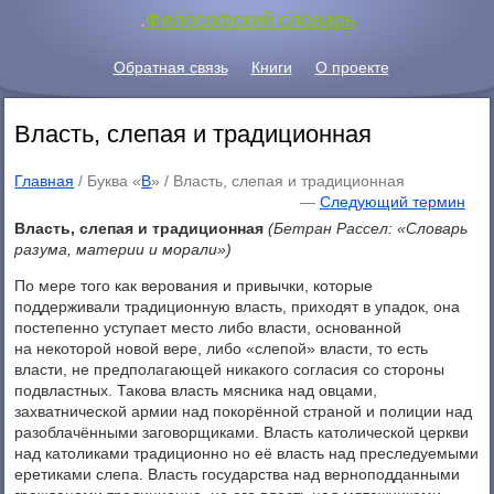
.
Философский словарь
Обратная связь
Книги
О проекте
Власть, слепая и традиционная
Главная
/ Буква «
В
» /
Власть, слепая и традиционная
—
Следующий термин
Власть, слепая и традиционная
(Бетран Рассел: «Словарь
разума, материи и морали»)
По мере того как верования и привычки, которые
поддерживали традиционную власть, приходят в упадок, она
постепенно уступает место либо власти, основанной
на некоторой новой вере, либо «слепой» власти, то есть
власти, не предполагающей никакого согласия со стороны
подвластных. Такова власть мясника над овцами,
захватнической армии над покорённой страной и полиции над
разоблачёнными заговорщиками. Власть католической церкви
над католиками традиционно но её власть над преследуемыми
еретиками слепа. Власть государства над верноподданными