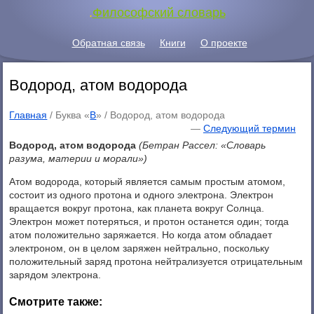
.
Философский словарь
Обратная связь
Книги
О проекте
Водород, атом водорода
Главная
/ Буква «
В
» /
Водород, атом водорода
—
Следующий термин
Водород, атом водорода
(Бетран Рассел: «Словарь
разума, материи и морали»)
Атом водорода, который является самым простым атомом,
состоит из одного протона и одного электрона. Электрон
вращается вокруг протона, как планета вокруг Солнца.
Электрон может потеряться, и протон останется один; тогда
атом положительно заряжается. Но когда атом обладает
электроном, он в целом заряжен нейтрально, поскольку
положительный заряд протона нейтрализуется отрицательным
зарядом электрона.
Смотрите также: