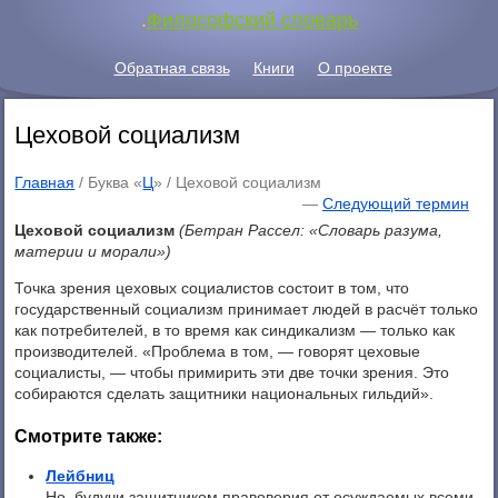
.
Философский словарь
Обратная связь
Книги
О проекте
Цеховой социализм
Главная
/ Буква «
Ц
» /
Цеховой социализм
—
Следующий термин
Цеховой социализм
(Бетран Рассел: «Словарь разума,
материи и морали»)
Точка зрения цеховых социалистов состоит в том, что
государственный социализм принимает людей в расчёт только
как потребителей, в то время как синдикализм — только как
производителей. «Проблема в том, — говорят цеховые
социалисты, — чтобы примирить эти две точки зрения. Это
собираются сделать защитники национальных гильдий».
Смотрите также:
Лейбниц
Но, будучи защитником правоверия от осуждаемых всеми