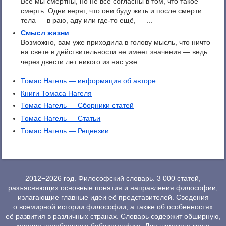
Все мы смертны, но не все согласны в том, что такое
смерть. Одни верят, что они буду жить и после смерти
тела — в раю, аду или где-то ещё, — ...
Смысл жизни
Возможно, вам уже приходила в голову мысль, что ничто
на свете в действительности не имеет значения — ведь
через двести лет никого из нас уже ...
Томас Нагель — информация об авторе
Книги Томаса Нагеля
Томас Нагель — Сборники статей
Томас Нагель — Статьи
Томас Нагель — Рецензии
2012−2026 год. Философский словарь. 3 000 статей,
разъясняющих основные понятия и направления философии,
излагающие главные идеи её представителей. Сведения
о всемирной истории философии, а также об особенностях
её развития в различных странах. Словарь содержит обширную,