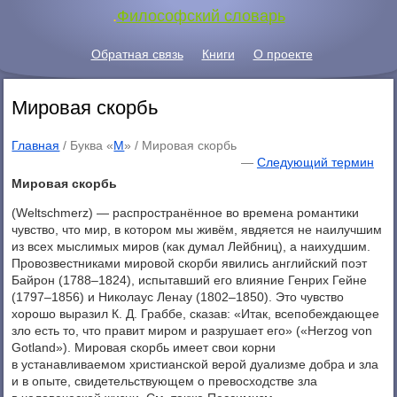
.
Философский словарь
Обратная связь
Книги
О проекте
Мировая скорбь
Главная
/ Буква «
М
» /
Мировая скорбь
—
Следующий термин
Мировая скорбь
(Weltschmerz) — распространённое во времена романтики
чувство, что мир, в котором мы живём, явдяется не наилучшим
из всех мыслимых миров (как думал Лейбниц), а наихудшим.
Провозвестниками мировой скорби явились английский поэт
Байрон (1788–1824), испытавший его влияние Генрих Гейне
(1797–1856) и Николаус Ленау (1802–1850). Это чувство
хорошо выразил К. Д. Граббе, сказав: «Итак, всепобеждающее
зло есть то, что правит миром и разрушает его» («Herzog von
Gotland»). Мировая скорбь имеет свои корни
в устанавливаемом христианской верой дуализме добра и зла
и в опыте, свидетельствующем о превосходстве зла