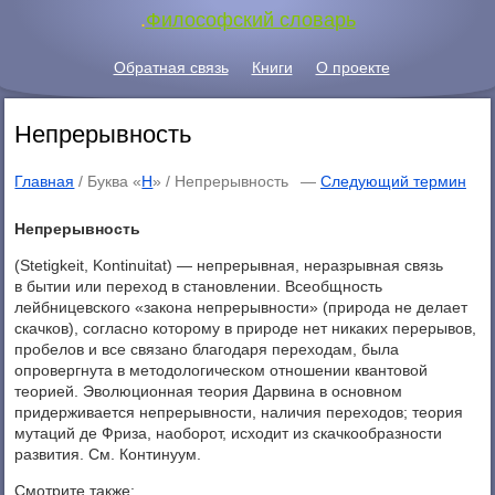
.
Философский словарь
Обратная связь
Книги
О проекте
Непрерывность
Главная
/ Буква «
Н
» /
Непрерывность
—
Следующий термин
Непрерывность
(Stetigkeit, Kontinuitat) — непрерывная, неразрывная связь
в бытии или переход в становлении. Всеобщность
лейбницевского «закона непрерывности» (природа не делает
скачков), согласно которому в природе нет никаких перерывов,
пробелов и все связано благодаря переходам, была
опровергнута в методологическом отношении квантовой
теорией. Эволюционная теория Дарвина в основном
придерживается непрерывности, наличия переходов; теория
мутаций де Фриза, наоборот, исходит из скачкообразности
развития. См. Континуум.
Смотрите также: