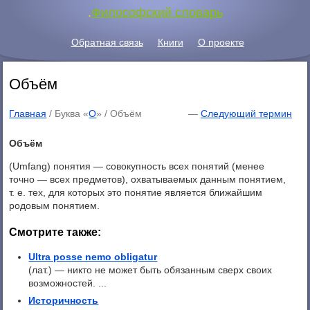
.
Философский словарь
Обратная связь
Книги
О проекте
Объём
Главная
/ Буква «
О
» /
Объём
—
Следующий термин
Объём
(Umfang) понятия — совокупность всех понятий (менее
точно — всех предметов), охватываемых данным понятием,
т. е. тех, для которых это понятие является ближайшим
родовым понятием.
Смотрите также:
Ultra posse nemo obligatur
(лат.) — никто не может быть обязанным сверх своих
возможностей. ...
Историчность