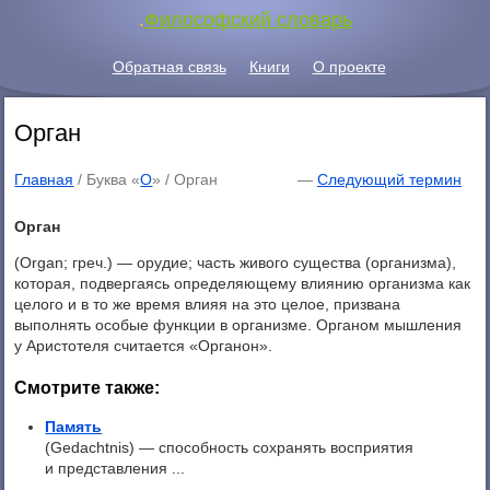
.
Философский словарь
Обратная связь
Книги
О проекте
Орган
Главная
/ Буква «
О
» /
Орган
—
Следующий термин
Орган
(Organ; греч.) — орудие; часть живого существа (организма),
которая, подвергаясь определяющему влиянию организма как
целого и в то же время влияя на это целое, призвана
выполнять особые функции в организме. Органом мышления
у Аристотеля считается «Органон».
Смотрите также:
Память
(Gedachtnis) — способность сохранять восприятия
и представления ...