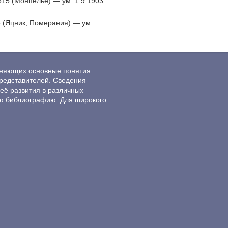
15 (Монпелье) — ум. 1.9.1903 ...
 (Яцник, Померания) — ум ...
ясняющих основные понятия
редставителей. Сведения
её развития в различных
ю библиографию. Для широкого