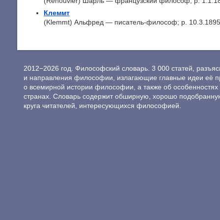
(Renouvier) Шарль — французский философ; p. 1.1.18
Клеммт
(Klemmt) Альфред — писатель-философ; p. 10.3.1895
2012−2026 год. Философский словарь. 3 000 статей, разъ
и направления философии, излагающие главные идеи её п
о всемирной истории философии, а также об особенностях 
странах. Словарь содержит обширную, хорошо подобранну
круга читателей, интересующихся философией.