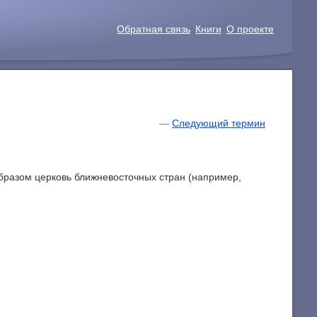
Обратная связь
Книги
О проекте
—
Следующий термин
образом церковь ближневосточных стран (например,