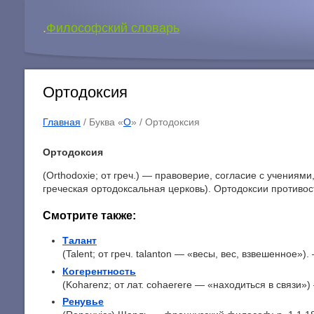
.
Философский словарь
Ортодоксия
Главная
/ Буква «
О
» /
Ортодоксия
Ортодоксия
(Orthodoxie; от греч.) — правоверие, согласие с учени
греческая ортодоксальная церковь). Ортодоксии противос
Смотрите также:
Талант
(Talent; от греч. talanton — «весы, вес, взвешенное»)
Когерентность
(Koharenz; от лат. cohaerere — «находиться в связи») 
Ренувье