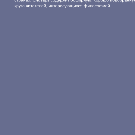
странах. Словарь содержит обширную, хорошо подобранну
круга читателей, интересующихся философией.