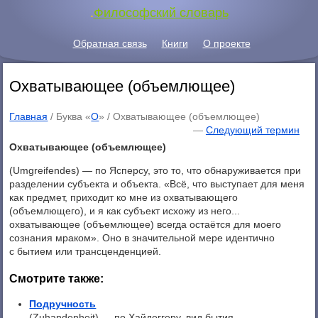
.
Философский словарь
Обратная связь
Книги
О проекте
Охватывающее (объемлющее)
Главная
/ Буква «
О
» /
Охватывающее (объемлющее)
—
Следующий термин
Охватывающее (объемлющее)
(Umgreifendes) — по Ясперсу, это то, что обнаруживается при
разделении субъекта и объекта. «Всё, что выступает для меня
как предмет, приходит ко мне из охватывающего
(объемлющего), и я как субъект исхожу из него...
охватывающее (объемлющее) всегда остаётся для моего
сознания мраком». Оно в значительной мере идентично
с бытием или трансценденцией.
Смотрите также:
Подручность
(Zuhandenheit) — по Хайдеггеру, вид бытия,