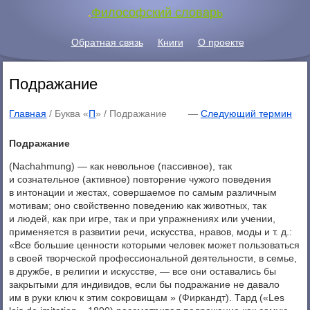
.
Философский словарь
Обратная связь
Книги
О проекте
Подражание
Главная
/ Буква «
П
» /
Подражание
—
Следующий термин
Подражание
(Nachahmung) — как невольное (пассивное), так
и сознательное (активное) повторение чужого поведения
в интонации и жестах, совершаемое по самым различным
мотивам; оно свойственно поведению как животных, так
и людей, как при игре, так и при упражнениях или учении,
применяется в развитии речи, искусства, нравов, моды и т. д.:
«Все большие ценности которыми человек может пользоваться
в своей творческой профессиональной деятельности, в семье,
в дружбе, в религии и искусстве, — все они оставались бы
закрытыми для индивидов, если бы подражание не давало
им в руки ключ к этим сокровищам » (Фиркандт). Тард («Les