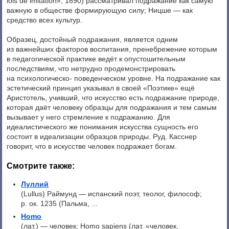
lois de imitation», 1890) рассматривал подражание как самую
важную в обществе формирующую силу; Ницше — как
средство всех культур.
Образец, достойный подражания, является одним
из важнейших факторов воспитания, пренебрежение которым
в педагогической практике ведёт к опустошительным
последствиям, что нетрудно продемонстрировать
на психологическо- поведенческом уровне. На подражание как
эстетический принцип указывал в своей «Поэтике» ещё
Аристотель, учивший, что искусство есть подражание природе,
которая даёт человеку образцы для подражания и тем самым
вызывает у него стремление к подражанию. Для
идеалистического же понимания искусства сущность его
состоит в идеализации образцов природы. Руд. Касснер
говорит, что в искусстве человек подражает богам.
Смотрите также:
Луллий
(Lullus) Раймунд — испанский поэт, теолог, философ;
р. ок. 1235 (Пальма, ...
Homo
(лат.) — человек; Homo sapiens (лат. «человек,