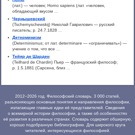
(лат.) — человек; Homo sapiens (лат. «человек,
обладающий вкусом ...
Чернышевский
(Tschemyschewskij) Николай Гаврилович — русский
писатель; p. 24.7.1828 ...
Детерминизм
(Determinismus; от лат. determinare — «ограничивать») —
учение о том, что все ...
Тейяр де Шарден
(Teilhard de Chardin) Пьер — французский философ;
p. 1.5.1881 (Сарсена, близ ...
2012−2026 год. Философский словарь. 3 000 статей,
разъясняющих основные понятия и направления философии,
излагающие главные идеи её представителей. Сведения
о всемирной истории философии, а также об особенностях
её развития в различных странах. Словарь содержит обширную,
хорошо подобранную библиографию. Для широкого круга
читателей, интересующихся философией.