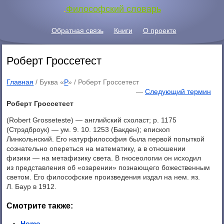
.
Философский словарь
Обратная связь
Книги
О проекте
Роберт Гроссетест
Главная
/ Буква «
Р
» /
Роберт Гроссетест
—
Следующий термин
Роберт Гроссетест
(Robert Grosseteste) — английский схоласт; p. 1175
(Стрэдброук) — ум. 9. 10. 1253 (Бакден); епископ
Линкольнский. Его натурфилософия была первой попыткой
сознательно опереться на математику, а в отношении
физики — на метафизику света. В гносеологии он исходил
из представления об «озарении» познающего божественным
светом. Его философские произведения издал на нем. яз.
Л. Баур в 1912.
Смотрите также:
Homo