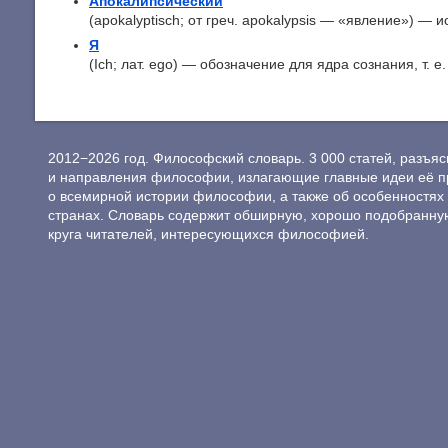
Апокалипсический
(apokalyptisch; от греч. apokalypsis — «явление») — и
Я
(Ich; лат. ego) — обозначение для ядра сознания, т. е.
2012−2026 год. Философский словарь. 3 000 статей, разъ
и направления философии, излагающие главные идеи её п
о всемирной истории философии, а также об особенностях 
странах. Словарь содержит обширную, хорошо подобранну
круга читателей, интересующихся философией.