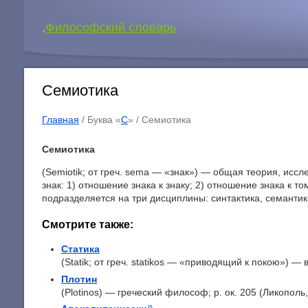
.
Философский словарь
Семиотика
Главная
/ Буква «
С
» /
Семиотика
Семиотика
(Semiotik; от греч. sema — «знак») — общая теория, исс
знак: 1) отношение знака к знаку; 2) отношение знака к то
подразделяется на три дисциплины: синтактика, семантик
Смотрите также:
Статика
(Statik; от греч. statikos — «приводящий к покою») — в
Плотин
(Plotinos) — греческий философ; p. ок. 205 (Ликополь,