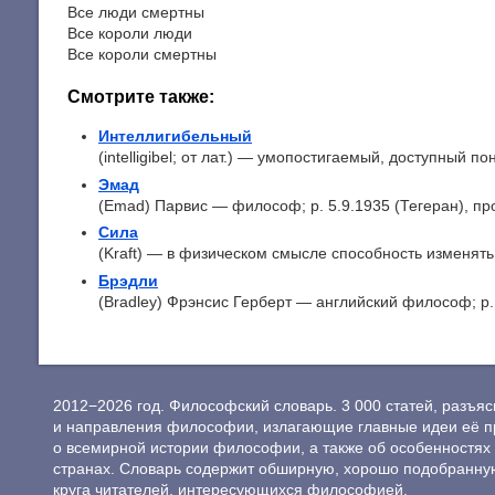
Все люди смертны
Все короли люди
Все короли смертны
Смотрите также:
Интеллигибельный
(intelligibel; от лат.) — умопостигаемый, доступный п
Эмад
(Emad) Парвис — философ; p. 5.9.1935 (Тегеран), про
Сила
(Kraft) — в физическом смысле способность изменять
Брэдли
(Bradley) Фрэнсис Герберт — английский философ; p. 
2012−2026 год. Философский словарь. 3 000 статей, разъ
и направления философии, излагающие главные идеи её п
о всемирной истории философии, а также об особенностях 
странах. Словарь содержит обширную, хорошо подобранну
круга читателей, интересующихся философией.