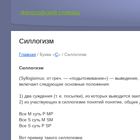
.
Философский словарь
Силлогизм
Главная
/ Буква «
С
» /
Силлогизм
Силлогизм
(Syllogismus; от греч. — «подытоживание») — выведение,
включает следующие основные положения:
1) два суждения (т. е. посылки), из которых выводится за
2) из участвующих в силлогизме понятий понятие, общее 
Все М суть Р MP
Все S суть М SM
Все S суть Р SP
Вот пример такого силлогизма: