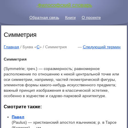
.
Философский словарь
Обратная связь
Книги
О проекте
Симметрия
Главная
/ Буква «
С
» /
Симметрия
—
Следующий термин
Симметрия
(Symmetrie; греч.) — соразмерность; равномерное
расположение по отношению к некой центральной точке или
оси симметрии, например, частей геометрической фигуры,
элементов формы какого-нибудь искусственного предмета;
важный принцип изображения в классической эстетике,
особенно в зодчестве и садово-парковой архитектуре.
Смотрите также:
Павел
(Paulus) — христианский апостол язычников; р. в Тарсе
(Киликия) — ум ...