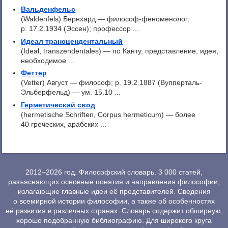
Вальденфельс
(Waldenfels) Бернхард — философ-феноменолог;
p. 17.2.1934 (Эссен); профессор ...
Идеал трансцендентальный
(Ideal, transzendentales) — по Канту, представление, идея,
необходимое ...
Феттер
(Vetter) Август — философ; p. 19.2.1887 (Вупперталь-
Эльберфельд) — ум. 15.10 ...
Герметический свод
(hermetische Schriften, Corpus hermeticum) — более
40 греческих, арабских ...
2012−2026 год. Философский словарь. 3 000 статей,
разъясняющих основные понятия и направления философии,
излагающие главные идеи её представителей. Сведения
о всемирной истории философии, а также об особенностях
её развития в различных странах. Словарь содержит обширную,
хорошо подобранную библиографию. Для широкого круга