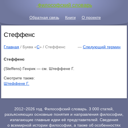
.
Философский словарь
Обратная связь
Книги
О проекте
Стеффенс
Главная
/ Буква «
С
» /
Стеффенс
—
Следующий термин
Стеффенс
(Steffens) Генрик — см. Штеффене Г.
Смотрите также:
Штеффене Г.
2012−2026 год. Философский словарь. 3 000 статей,
разъясняющих основные понятия и направления философии,
излагающие главные идеи её представителей. Сведения
о всемирной истории философии, а также об особенностях