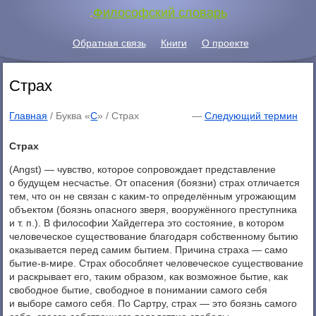
.
Философский словарь
Обратная связь
Книги
О проекте
Страх
Главная
/ Буква «
С
» /
Страх
—
Следующий термин
Страх
(Angst) — чувство, которое сопровождает представление
о будущем несчастье. От опасения (боязни) страх отличается
тем, что он не связан с каким-то определённым угрожающим
объектом (боязнь опасного зверя, вооружённого преступника
и т. п.). В философии Хайдеггера это состояние, в котором
человеческое существование благодаря собственному бытию
оказывается перед самим бытием. Причина страха — само
бытие-в-мире. Страх обособляет человеческое существование
и раскрывает его, таким образом, как возможное бытие, как
свободное бытие, свободное в понимании самого себя
и выборе самого себя. По Сартру, страх — это боязнь самого