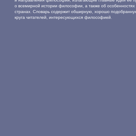
и направления философии, излагающие главные идеи её п
о всемирной истории философии, а также об особенностях 
странах. Словарь содержит обширную, хорошо подобранну
круга читателей, интересующихся философией.