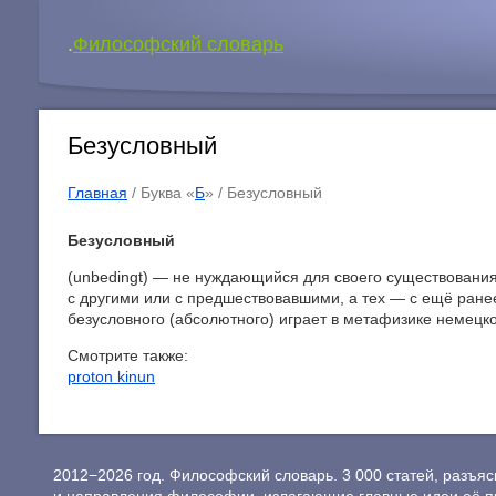
.
Философский словарь
Безусловный
Главная
/ Буква «
Б
» /
Безусловный
Безусловный
(unbedingt) — не нуждающийся для своего существования
с другими или с предшествовавшими, а тех — с ещё ранее
безусловного (абсолютного) играет в метафизике немецког
Смотрите также:
proton kinun
2012−2026 год. Философский словарь. 3 000 статей, разъ