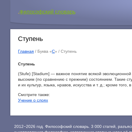
.
Философский словарь
Ступень
Главная
/ Буква «
С
» /
Ступень
Ступень
(Stufe) [Stadium] — важное понятие всякой эволюционной
высоким (по сравнению с прежним) состоянием. Такие сту
и их культур, языка, нравов, искусства и т. д.; кроме того
Смотрите также:
Учение о слоях
2012−2026 год. Философский словарь. 3 000 статей, разъ