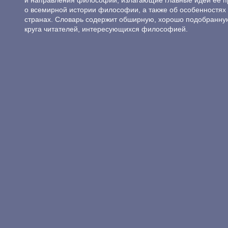
и направления философии, излагающие главные идеи её п
о всемирной истории философии, а также об особенностях 
странах. Словарь содержит обширную, хорошо подобранну
круга читателей, интересующихся философией.