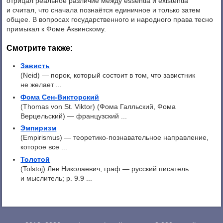
отрицал реальное различие между essentia и existentia
и считал, что сначала познаётся единичное и только затем
общее. В вопросах государственного и народного права тесно
примыкал к Фоме Аквинскому.
Смотрите также:
Зависть
(Neid) — порок, который состоит в том, что завистник
не желает ...
Фома Сен-Викторский
(Thomas von St. Viktor) (Фома Галльский, Фома
Верцельский) — французский ...
Эмпиризм
(Empirismus) — теоретико-познавательное направление,
которое все ...
Толстой
(Tolstoj) Лев Николаевич, граф — русский писатель
и мыслитель; р. 9.9 ...