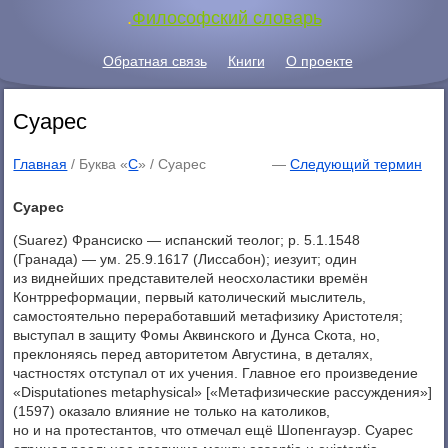
.
Философский словарь
Обратная связь
Книги
О проекте
Суарес
Главная
/ Буква «
С
» /
Суарес
—
Следующий термин
Суарес
(Suarez) Франсиско — испанский теолог; p. 5.1.1548
(Гранада) — ум. 25.9.1617 (Лиссабон); иезуит; один
из виднейших представителей неосхоластики времён
Контрреформации, первый католический мыслитель,
самостоятельно переработавший метафизику Аристотеля;
выступал в защиту Фомы Аквинского и Дунса Скота, но,
преклоняясь перед авторитетом Августина, в деталях,
частностях отступал от их учения. Главное его произведение
«Disputationes metaphysical» [«Метафизические рассуждения»]
(1597) оказало влияние не только на католиков,
но и на протестантов, что отмечал ещё Шопенгауэр. Суарес