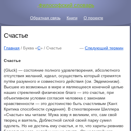
.
Философский словарь
Обратная связь
Книги
О проекте
Счастье
Главная
/ Буква «
С
» /
Счастье
—
Следующий термин
Счастье
(Gluck) — состояние полного удовлетворения, абсолютного
отсутствия желаний, идеал, осуществить который стремятся
путём разумного и совместного действия (см. Эвдемонизм).
Высшее из возможных в мире и являющееся конечной целью
наших стремлений физическое благо — это счастье, при
объективном условии согласия человека с законами
нравственности — это достоинство быть счастливым (Кант.
Критика способности суждения). В стихотворении Шиллера
«Счастье» мы читаем: Мужа зову я великим, кто, сам свой
творец и ваятель, Доблестной силой своей парку сумел
одолеть. Но не достичь ему счастья, и то, что хариты ревниво