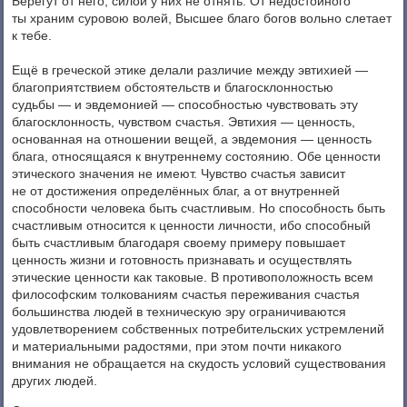
Берегут от него, силой у них не отнять. От недостойного
ты храним суровою волей, Высшее благо богов вольно слетает
к тебе.
Ещё в греческой этике делали различие между эвтихией —
благоприятствием обстоятельств и благосклонностью
судьбы — и эвдемонией — способностью чувствовать эту
благосклонность, чувством счастья. Эвтихия — ценность,
основанная на отношении вещей, а эвдемония — ценность
блага, относящаяся к внутреннему состоянию. Обе ценности
этического значения не имеют. Чувство счастья зависит
не от достижения определённых благ, а от внутренней
способности человека быть счастливым. Но способность быть
счастливым относится к ценности личности, ибо способный
быть счастливым благодаря своему примеру повышает
ценность жизни и готовность признавать и осуществлять
этические ценности как таковые. В противоположность всем
философским толкованиям счастья переживания счастья
большинства людей в техническую эру ограничиваются
удовлетворением собственных потребительских устремлений
и материальными радостями, при этом почти никакого
внимания не обращается на скудость условий существования
других людей.