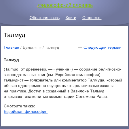
.
Философский словарь
Обратная связь
Книги
О проекте
Талмуд
Главная
/ Буква «
Т
» /
Талмуд
—
Следующий термин
Талмуд
(Talmud; от древнеевр. — «учение») — собрание религиозно-
законодательных книг (см. Еврейская философия);
талмудист — толкователь или комментатор Талмуда, который
обязан одновременно осуществлять религиозные законы
на практике. Доступ в созданный в Вавилоне Талмуд
открывают знаменитые комментарии Соломона Раши.
Смотрите также:
Еврейская философия