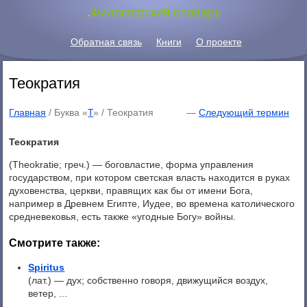
.
Философский словарь
Обратная связь
Книги
О проекте
Теократия
Главная
/ Буква «
Т
» /
Теократия
—
Следующий термин
Теократия
(Theokratie; греч.) — боговластие, форма управления
государством, при котором светская власть находится в руках
духовенства, церкви, правящих как бы от имени Бога,
например в Древнем Египте, Иудее, во времена католического
средневековья, есть также «угодные Богу» войны.
Смотрите также:
Spiritus
(лат.) — дух; собственно говоря, движущийся воздух,
ветер, ...