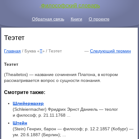
.
Философский словарь
Обратная связь
Книги
О проекте
Теэтет
Главная
/ Буква «
Т
» /
Теэтет
—
Следующий термин
Теэтет
(Theaitetos) — название сочинения Платона, в котором
рассматривается вопрос о сущности познания.
Смотрите также:
Шлейермахер
(Schleiermacher) Фридрих Эрнст Даниель — теолог
и философ; р. 21.11.1768 ...
Штейн
(Stein) Генрих, барон — философ; p. 12.2.1857 (Кобург) —
ум. 20.6.1887 (Берлин); ...