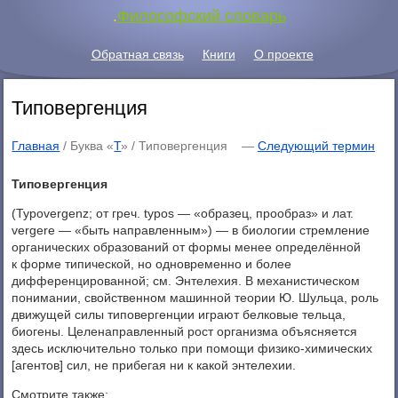
.
Философский словарь
Обратная связь
Книги
О проекте
Типовергенция
Главная
/ Буква «
Т
» /
Типовергенция
—
Следующий термин
Типовергенция
(Typovergenz; от греч. typos — «образец, прообраз» и лат.
vergere — «быть направленным») — в биологии стремление
органических образований от формы менее определённой
к форме типической, но одновременно и более
дифференцированной; см. Энтелехия. В механистическом
понимании, свойственном машинной теории Ю. Шульца, роль
движущей силы типовергенции играют белковые тельца,
биогены. Целенаправленный рост организма объясняется
здесь исключительно только при помощи физико-химических
[агентов] сил, не прибегая ни к какой энтелехии.
Смотрите также: