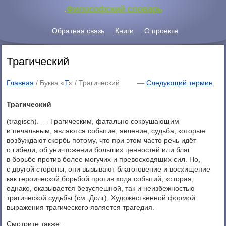
.
Философский словарь
Обратная связь
Книги
О проекте
Трагический
Главная
/ Буква «
Т
» /
Трагический
—
Следующий термин
Трагический
(tragisch). — Трагическим, фатально сокрушающим
и печальным, являются событие, явление, судьба, которые
возбуждают скорбь потому, что при этом часто речь идёт
о гибели, об уничтожении больших ценностей или благ
в борьбе против более могучих и превосходящих сил. Но,
с другой стороны, они вызывают благоговение и восхищение
как героической борьбой против хода событий, которая,
однако, оказывается безуспешной, так и неизбежностью
трагической судьбы (см. Долг). Художественной формой
выражения трагического является трагедия.
Смотрите также: