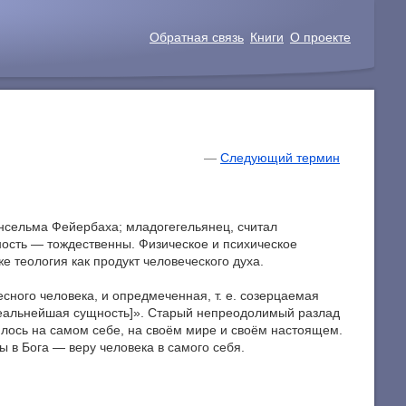
Обратная связь
Книги
О проекте
—
Следующий термин
 Ансельма Фейербаха; младогегельянец, считал
ность — тождественны. Физическое и психическое
е теология как продукт человеческого духа.
есного человека, и опредмеченная, т. е. созерцаемая
аиреальнейшая сущность]». Старый непреодолимый разлад
илось на самом себе, на своём мире и своём настоящем.
ы в Бога — веру человека в самого себя.