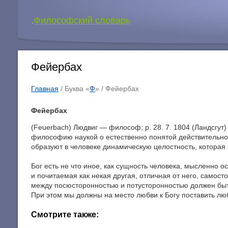
.
Философский словарь
Фейербах
Главная
/ Буква «
Ф
» /
Фейербах
Фейербах
(Feuerbach) Людвиг — философ; p. 28. 7. 1804 (Ландсгут
философию наукой о естественно понятой действительност
образуют в человеке динамическую целостность, которая 
Бог есть не что иное, как сущность человека, мысленно о
и почитаемая как некая другая, отличная от него, самос
между посюсторонностью и потусторонностью должен быть
При этом мы должны на место любви к Богу поставить люб
Смотрите также: