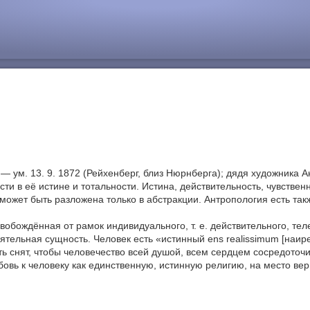
) — ум. 13. 9. 1872 (Рейхенберг, близ Нюрнберга); дядя художника
и в её истине и тотальности. Истина, действительность, чувствен
может быть разложена только в абстракции. Антропология есть такж
свобождённая от рамок индивидуального, т. е. действительного, тел
тоятельная сущность. Человек есть «истинный ens realissimum [н
 снят, чтобы человечество всей душой, всем сердцем сосредоточ
овь к человеку как единственную, истинную религию, на место вер